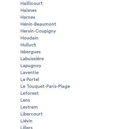
Haillicourt
Haisnes
Harnes
Hénin-Beaumont
Hersin-Coupigny
Houdain
Hulluch
Isbergues
Labuissière
Lapugnoy
Laventie
Le Portel
Le Touquet-Paris-Plage
Leforest
Lens
Lestrem
Libercourt
Liévin
Lillers