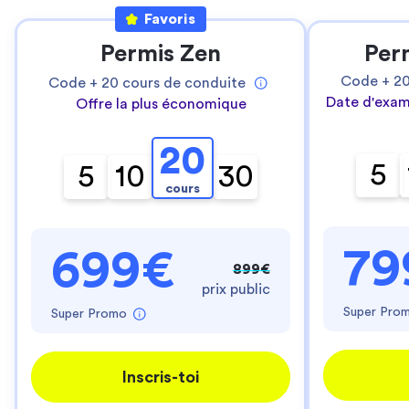
Favoris
Permis Zen
Per
Code +
2
Code +
20
cours de conduite
Date d'exam
Offre la plus économique
20
5
5
10
30
cours
79
699€
899€
prix public
Super Pro
Super Promo
Inscris-toi