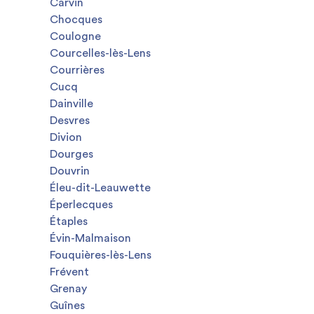
Carvin
Chocques
Coulogne
Courcelles-lès-Lens
Courrières
Cucq
Dainville
Desvres
Divion
Dourges
Douvrin
Éleu-dit-Leauwette
Éperlecques
Étaples
Évin-Malmaison
Fouquières-lès-Lens
Frévent
Grenay
Guînes