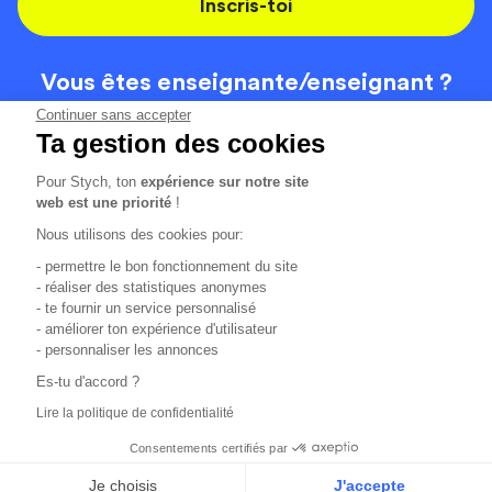
Inscris-toi
Vous êtes enseignante/
enseignant ?
On recrute
Continuer sans accepter
Ta gestion des cookies
Pour Stych, ton
expérience sur notre site
Code de la route
Contact
web est une priorité
!
Permis de conduire
Recrutement
Nous utilisons des cookies pour:
Permis CPF
CGV
- permettre le bon fonctionnement du site
Localisation
Mentions légales
- réaliser des statistiques anonymes
- te fournir un service personnalisé
- améliorer ton expérience d'utilisateur
Tous les avis clients
4.6/5 (51156 avis publiés)
- personnaliser les annonces
*selon étude interne disponible sur
https://www.stych.fr/etude
Es-tu d'accord ?
Comment sont calculés nos taux de réussite ?
Lire la politique de confidentialité
Nos taux de réussite sont calculés sur tous les élèves ayant
passé leur examen une ou deux fois au cours des 12 derniers
Consentements certifiés par
mois.
Je choisis
J'accepte