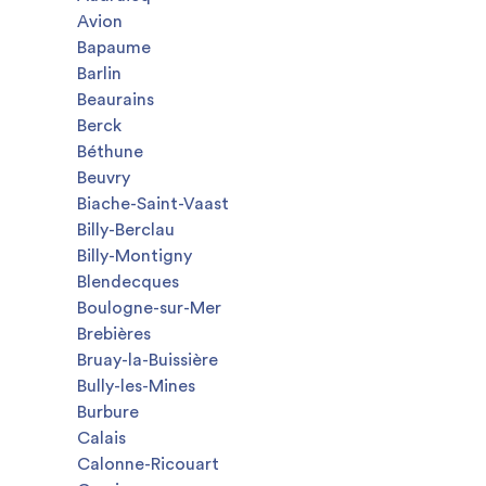
Avion
Bapaume
Barlin
Beaurains
Berck
Béthune
Beuvry
Biache-Saint-Vaast
Billy-Berclau
Billy-Montigny
Blendecques
Boulogne-sur-Mer
Brebières
Bruay-la-Buissière
Bully-les-Mines
Burbure
Calais
Calonne-Ricouart