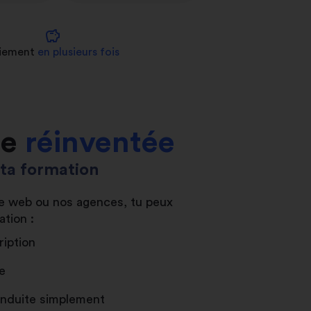
savings
iement
en plusieurs fois
le
réinventée
s ta formation
ite web ou nos agences, tu peux
ation :
ription
e
conduite simplement