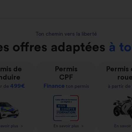
Ton chemin vers la liberté
s offres adaptées
à t
mis de
Permis
Permis
nduire
CPF
rou
499€
Finance
ir de
ton permis
à partir de
avoir plus
>
En savoir plus
>
En savoir