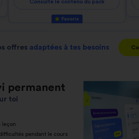
Consulte le contenu du pack
Favoris
s offres
adaptées à tes besoins
Co
vi permanent
r toi
e leçon
difficultés pendant le cours