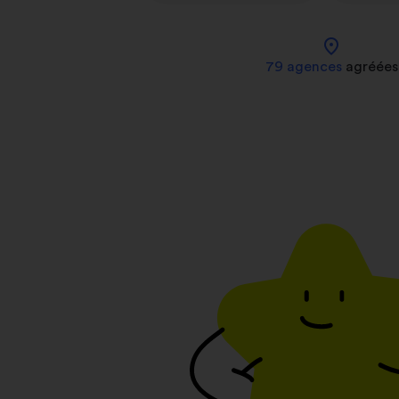
location_on
79 agences
agréées