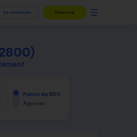
Se connecter
S'inscrire
62800)
rtement
Points de RDV
Agences