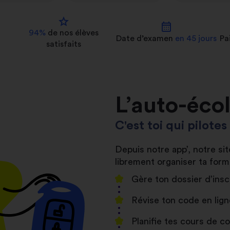
star
calendar_month
94%
de nos
élèves
Date d’examen
en 45 jours
Pa
satisfaits
L’auto-éco
C'est toi qui pilote
Depuis notre app’, notre s
librement organiser ta form
Gère ton dossier d’insc
Révise ton code en lign
Planifie tes cours de 