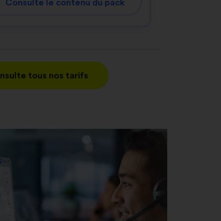
Consulte le contenu du pack
nsulte tous nos tarifs