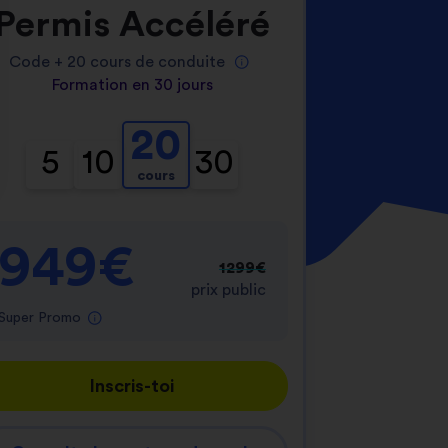
Permis Accéléré
Code +
20
cours de conduite
Formation en 30 jours
20
5
10
30
cours
nnalisez vos Options
er vos paramètres de confidentialité, en garantis
949€
1299€
prix public
Super Promo
Inscris-toi