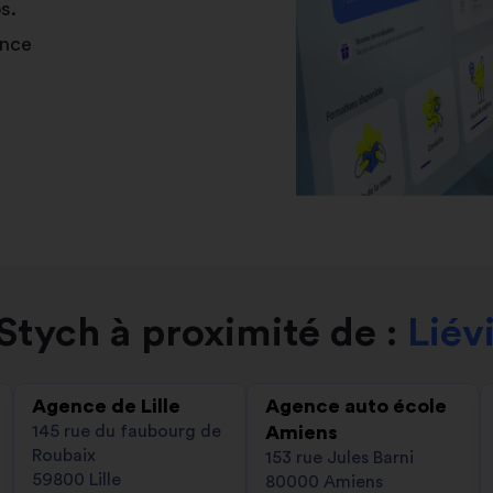
s.
ance
tych à proximité de :
Liév
Agence de Lille
Agence auto école
145 rue du faubourg de
Amiens
Roubaix
153 rue Jules Barni
59800 Lille
80000 Amiens