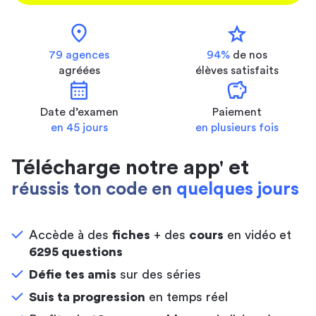
location_on
star
79 agences
94%
de nos
agréées
élèves satisfaits
calendar_month
savings
Date d’examen
Paiement
en 45 jours
en plusieurs fois
Télécharge notre app' et
réussis ton code en
quelques jours
Accède à des
fiches
+ des
cours
en vidéo et
6295 questions
Défie tes amis
sur des séries
Suis ta progression
en temps réel