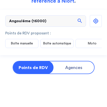
référence à Niort
.
search
Points de RDV proposant :
Boîte manuelle
Boîte automatique
Moto
Points de RDV
Agences