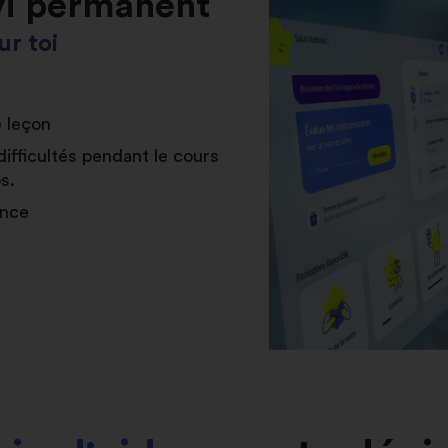
vi permanent
r toi
e leçon
difficultés pendant le cours
s.
ance