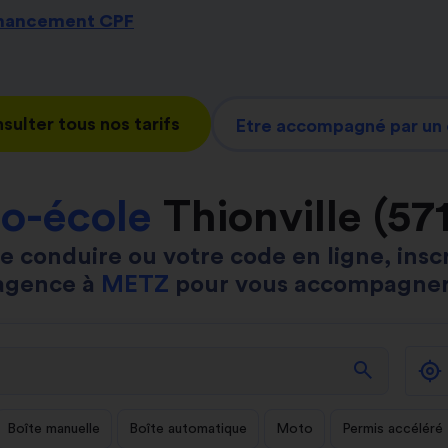
inancement CPF
sulter tous nos tarifs
Etre accompagné par un 
o-école
Thionville (57
e conduire ou votre code en ligne, insc
agence à
METZ
pour vous accompagner
search
Boîte manuelle
Boîte automatique
Moto
Permis accéléré