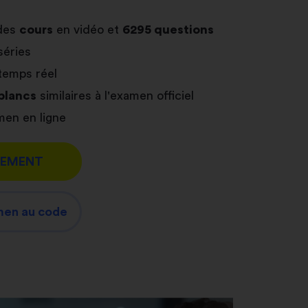
des
cours
en vidéo et
6295 questions
séries
temps réel
blancs
similaires à l'examen officiel
en en ligne
TEMENT
men au code