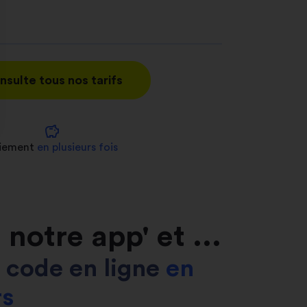
nsulte tous nos tarifs
savings
nnalisez vos Options
iement
en plusieurs fois
er vos paramètres de confidentialité, en garantis
notre app' et ...
on code en ligne
en
rs