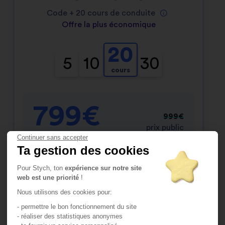
Code +
20
cours de conduite
Offre la plus économique
20
5
10
30
cours
799€
999€
prix public
Continuer sans accepter
Super Promo
Ta gestion des cookies
Pour Stych, ton
expérience sur notre site
Inscris-toi
web est une priorité
!
Nous utilisons des cookies pour:
- permettre le bon fonctionnement du site
Consulte le contenu du pack
- réaliser des statistiques anonymes