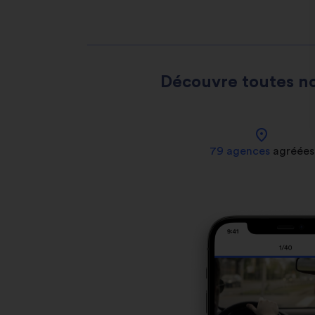
Découvre toutes no
location_on
79 agences
agréées