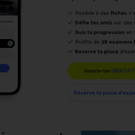
Accède à des
fiches
+ 
Défie tes amis
sur des 
Suis ta progression
en 
Profite de
28 examens 
Réserve ta place
d'exam
Inscris-toi
GRATUI
Réserve ta place d'exa