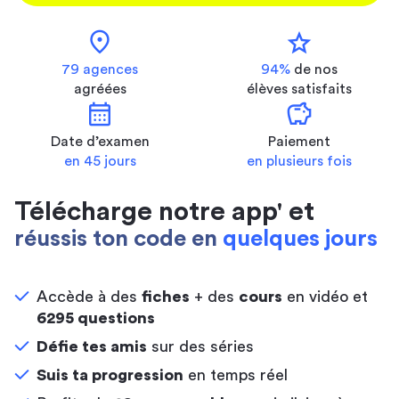
location_on
star
79 agences
94%
de nos
agréées
élèves satisfaits
calendar_month
savings
Date d’examen
Paiement
en 45 jours
en plusieurs fois
Télécharge notre app' et
réussis ton code en
quelques jours
Accède à des
fiches
+ des
cours
en vidéo et
6295 questions
Défie tes amis
sur des séries
Suis ta progression
en temps réel