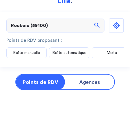
Lille
.
search
Points de RDV proposant :
Boîte manuelle
Boîte automatique
Moto
Points de RDV
Agences