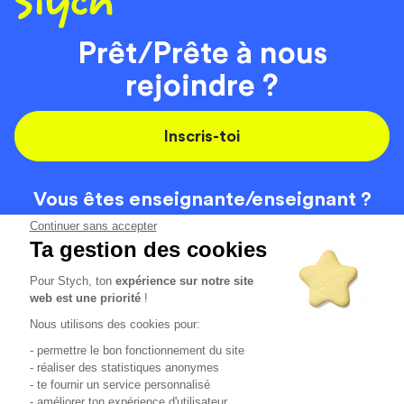
Prêt/Prête à nous
rejoindre ?
Inscris-toi
Vous êtes enseignante/
enseignant ?
On recrute
Continuer sans accepter
Ta gestion des cookies
Pour Stych, ton
expérience sur notre site
Code de la route
Contact
web est une priorité
!
Permis de conduire
Recrutement
Nous utilisons des cookies pour:
Permis CPF
CGV
- permettre le bon fonctionnement du site
Localisation
Mentions légales
- réaliser des statistiques anonymes
- te fournir un service personnalisé
- améliorer ton expérience d'utilisateur