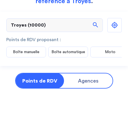
référence à Troyes
.
search
Points de RDV proposant :
Boîte manuelle
Boîte automatique
Moto
Points de RDV
Agences