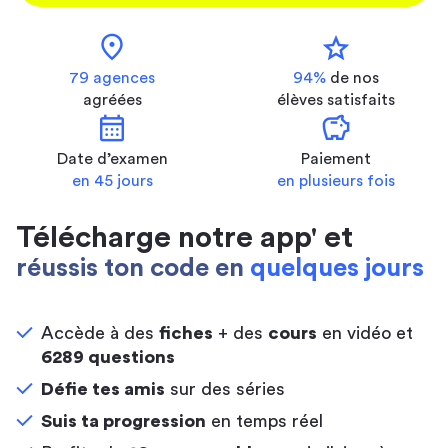
location_on
star
79 agences
94%
de nos
agréées
élèves satisfaits
calendar_month
savings
Date d’examen
Paiement
en 45 jours
en plusieurs fois
Télécharge notre app' et
réussis ton code en
quelques jours
Accède à des
fiches
+ des
cours
en vidéo et
6289 questions
Défie tes amis
sur des séries
Suis ta progression
en temps réel