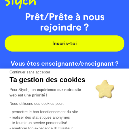
Prêt/Prête à nous
rejoindre ?
Inscris-toi
Vous êtes enseignante/
enseignant ?
On recrute
Continuer sans accepter
Ta gestion des cookies
Pour Stych, ton
expérience sur notre site
Code de la route
Contact
web est une priorité
!
Permis de conduire
Recrutement
Nous utilisons des cookies pour:
Permis CPF
CGV
- permettre le bon fonctionnement du site
Localisation
Mentions légales
- réaliser des statistiques anonymes
- te fournir un service personnalisé
- améliorer ton expérience d'utilisateur