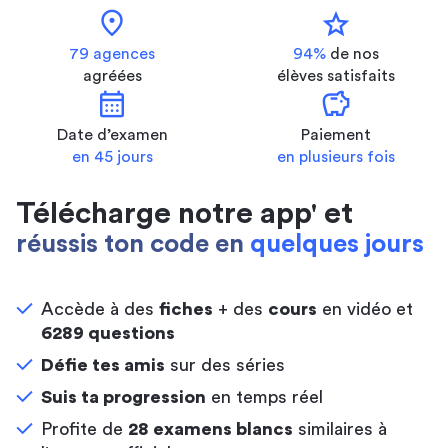
location_on
star
79 agences
94%
de nos
agréées
élèves satisfaits
calendar_month
savings
Date d’examen
Paiement
en 45 jours
en plusieurs fois
Télécharge notre app' et
réussis ton code en
quelques jours
Accède à des
fiches
+ des
cours
en vidéo et
6289 questions
Défie tes amis
sur des séries
Suis ta progression
en temps réel
Profite de
28 examens blancs
similaires à