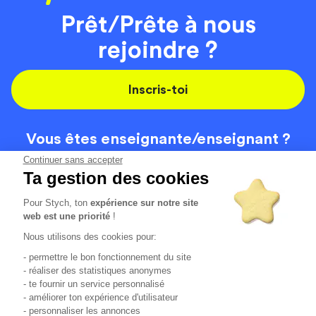
Prêt/Prête à nous
rejoindre ?
Inscris-toi
Vous êtes enseignante/
enseignant ?
On recrute
Continuer sans accepter
Ta gestion des cookies
Pour Stych, ton
expérience sur notre site
Code de la route
Contact
web est une priorité
!
Permis de conduire
Recrutement
Nous utilisons des cookies pour:
Permis CPF
CGV
- permettre le bon fonctionnement du site
Localisation
Mentions légales
- réaliser des statistiques anonymes
- te fournir un service personnalisé
- améliorer ton expérience d'utilisateur
Tous les avis clients
4.6/5 (51125 avis publiés)
- personnaliser les annonces