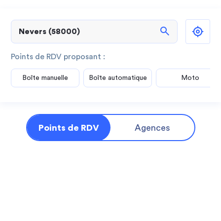
search
Points de RDV proposant :
Boîte manuelle
Boîte automatique
Moto
Points de RDV
Agences