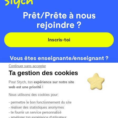
Prêt/Prête à nous
rejoindre ?
Inscris-toi
Vous êtes enseignante/
enseignant ?
On recrute
Continuer sans accepter
Ta gestion des cookies
Pour Stych, ton
expérience sur notre site
Code de la route
Contact
web est une priorité
!
Permis de conduire
Recrutement
Nous utilisons des cookies pour:
Permis CPF
CGV
- permettre le bon fonctionnement du site
Localisation
Mentions légales
- réaliser des statistiques anonymes
- te fournir un service personnalisé
- améliorer ton expérience d'utilisateur