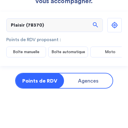
vous accompagner.
search
Points de RDV proposant :
Boîte manuelle
Boîte automatique
Moto
Points de RDV
Agences