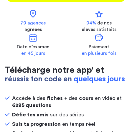
location_on
star
79 agences
94%
de nos
agréées
élèves satisfaits
calendar_month
savings
Date d’examen
Paiement
en 45 jours
en plusieurs fois
Télécharge notre app' et
réussis ton code en
quelques jours
Accède à des
fiches
+ des
cours
en vidéo et
6295 questions
Défie tes amis
sur des séries
Suis ta progression
en temps réel