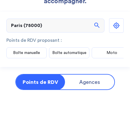
accompagner.
search
Points de RDV proposant :
Boîte manuelle
Boîte automatique
Moto
Points de RDV
Agences