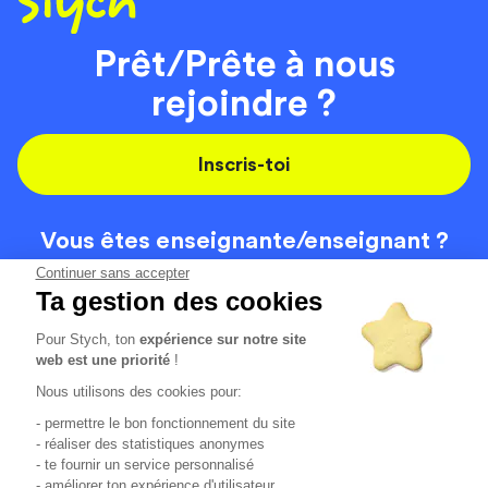
Prêt/Prête à nous
rejoindre ?
Inscris-toi
Vous êtes enseignante/
enseignant ?
On recrute
Continuer sans accepter
Ta gestion des cookies
Pour Stych, ton
expérience sur notre site
Code de la route
Contact
web est une priorité
!
Permis de conduire
Recrutement
Nous utilisons des cookies pour:
Permis CPF
CGV
- permettre le bon fonctionnement du site
Localisation
Mentions légales
- réaliser des statistiques anonymes
- te fournir un service personnalisé
- améliorer ton expérience d'utilisateur