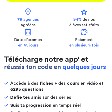
location_on
star
79 agences
94%
de nos
agréées
élèves satisfaits
calendar_month
savings
Date d’examen
Paiement
en 45 jours
en plusieurs fois
Télécharge notre app' et
réussis ton code en
quelques jours
Accède à des
fiches
+ des
cours
en vidéo et
6295 questions
Défie tes amis
sur des séries
Suis ta progression
en temps réel