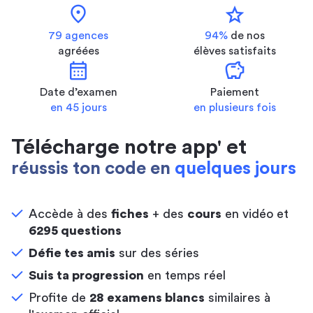
location_on
star
79 agences
94%
de nos
agréées
élèves satisfaits
calendar_month
savings
Date d’examen
Paiement
en 45 jours
en plusieurs fois
Télécharge notre app' et
réussis ton code en
quelques jours
Accède à des
fiches
+ des
cours
en vidéo et
6295 questions
Défie tes amis
sur des séries
Suis ta progression
en temps réel
Profite de
28 examens blancs
similaires à