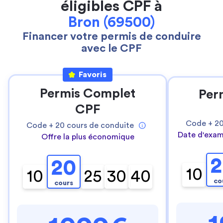
éligibles CPF à
Bron (69500)
Financer votre permis de conduire
avec le CPF
Favoris
Permis Complet
Per
CPF
Code +
2
Code +
20
cours de conduite
Date d'exam
Offre la plus économique
2
20
10
10
25
30
40
co
cours