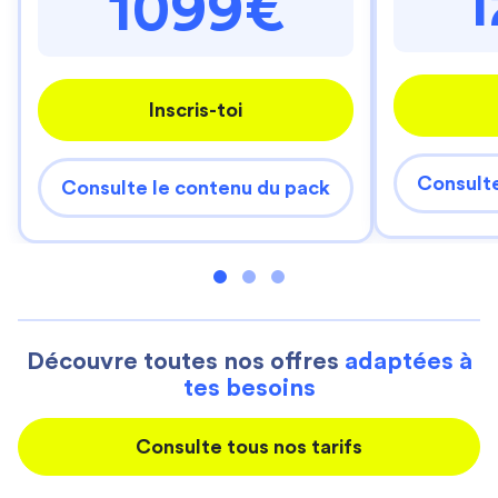
1099€
Inscris-toi
Consulte
Consulte le contenu du pack
Découvre toutes nos offres
adaptées à
tes besoins
Consulte tous nos tarifs