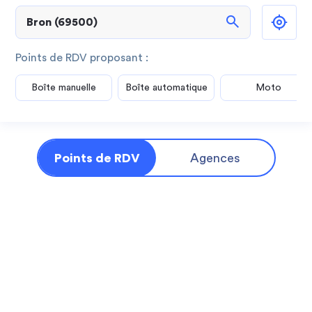
search
Points de RDV proposant :
Boîte manuelle
Boîte automatique
Moto
Points de RDV
Agences