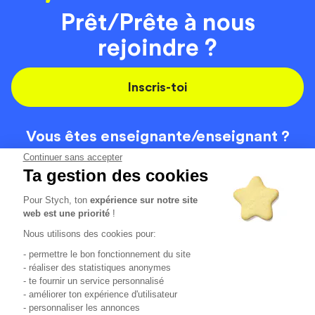
Prêt/Prête à nous
rejoindre ?
Inscris-toi
Vous êtes enseignante/
enseignant ?
On recrute
Continuer sans accepter
Ta gestion des cookies
Pour Stych, ton
expérience sur notre site
Code de la route
Contact
web est une priorité
!
Permis de conduire
Recrutement
Nous utilisons des cookies pour:
Permis CPF
CGV
- permettre le bon fonctionnement du site
Localisation
Mentions légales
- réaliser des statistiques anonymes
- te fournir un service personnalisé
- améliorer ton expérience d'utilisateur
Tous les avis clients
4.6/5 (51154 avis publiés)
- personnaliser les annonces