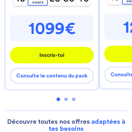
co
cours
1099€
Inscris-toi
Consulte
Consulte le contenu du pack
Découvre toutes nos offres
adaptées à
tes besoins