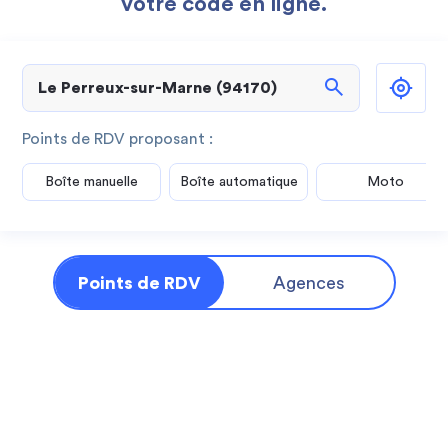
votre code en ligne.
search
Points de RDV proposant :
Boîte manuelle
Boîte automatique
Moto
Points de RDV
Agences