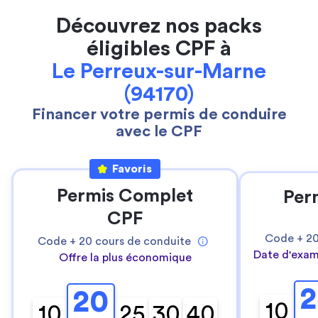
Découvrez nos packs
éligibles CPF à
Le Perreux-sur-Marne
(94170)
Financer votre permis de conduire
avec le CPF
Favoris
Permis Complet
Per
CPF
Code +
2
Code +
20
cours de conduite
Date d'exam
Offre la plus économique
2
20
10
10
25
30
40