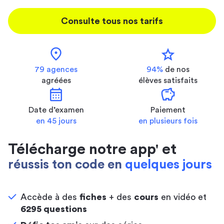
Consulte tous nos tarifs
location_on
star
79 agences
94%
de nos
agréées
élèves satisfaits
calendar_month
savings
Date d’examen
Paiement
en 45 jours
en plusieurs fois
Télécharge notre app' et
réussis ton code en
quelques jours
Accède à des
fiches
+ des
cours
en vidéo et
6295 questions