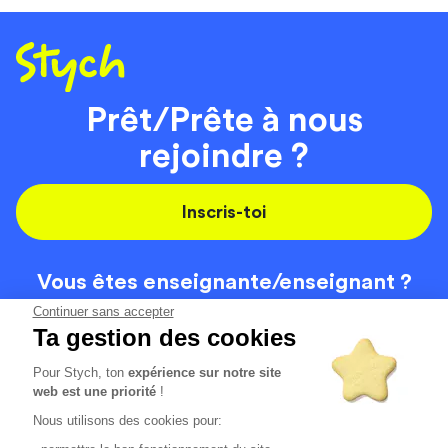
Prêt/Prête à nous
rejoindre ?
Inscris-toi
Vous êtes enseignante/
enseignant ?
On recrute
Continuer sans accepter
Ta gestion des cookies
Pour Stych, ton
expérience sur notre site
Code de la route
Contact
web est une priorité
!
Permis de conduire
Recrutement
Nous utilisons des cookies pour:
Permis CPF
CGV