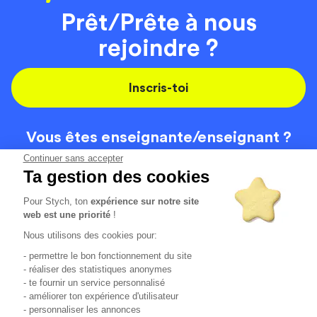
Prêt/Prête à nous
rejoindre ?
Inscris-toi
Vous êtes enseignante/
enseignant ?
On recrute
Continuer sans accepter
Ta gestion des cookies
Pour Stych, ton
expérience sur notre site
Code de la route
Contact
web est une priorité
!
Permis de conduire
Recrutement
Nous utilisons des cookies pour:
Permis CPF
CGV
- permettre le bon fonctionnement du site
Localisation
Mentions légales
- réaliser des statistiques anonymes
- te fournir un service personnalisé
- améliorer ton expérience d'utilisateur
Tous les avis clients
4.6/5 (51156 avis publiés)
- personnaliser les annonces