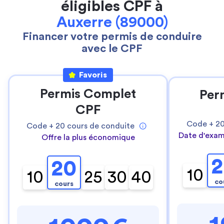
éligibles CPF à
Auxerre (89000)
Financer votre permis de conduire
avec le CPF
Favoris
Permis Complet
Per
CPF
Code +
2
Code +
20
cours de conduite
Date d'exam
Offre la plus économique
2
20
10
10
25
30
40
co
cours