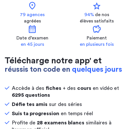
location_on
star
79 agences
94%
de nos
agréées
élèves satisfaits
calendar_month
savings
Date d’examen
Paiement
en 45 jours
en plusieurs fois
Télécharge notre app' et
réussis ton code en
quelques jours
Accède à des
fiches
+ des
cours
en vidéo et
6295 questions
Défie tes amis
sur des séries
Suis ta progression
en temps réel
Profite de
28 examens blancs
similaires à