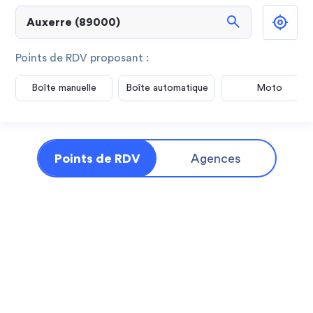
search
Points de RDV proposant :
Boîte manuelle
Boîte automatique
Moto
Points de RDV
Agences