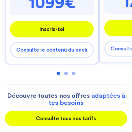
1099€
Inscris-toi
Consulte
Consulte le contenu du pack
Découvre toutes nos offres
adaptées à
tes besoins
Consulte tous nos tarifs