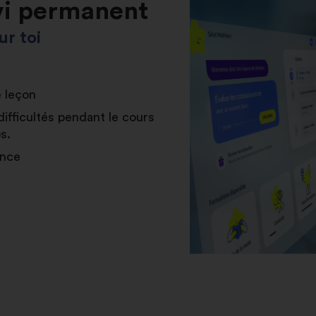
vi permanent
r toi
e leçon
difficultés pendant le cours
s.
ance