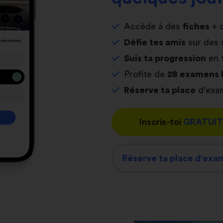
Accède à des
fiches
+ 
Défie tes amis
sur des 
Suis ta progression
en 
Profite de
28 examens 
Réserve ta place
d'exam
Inscris-toi
GRATUI
Réserve ta place d'exa