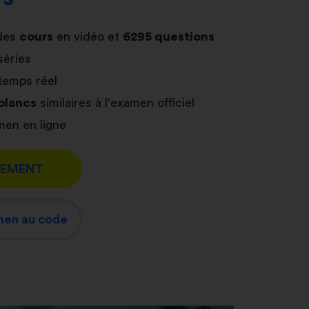
des
cours
en vidéo et
6295 questions
séries
temps réel
blancs
similaires à l'examen officiel
en en ligne
TEMENT
men au code