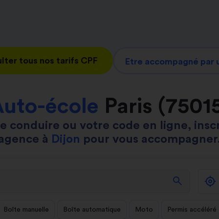
lter tous nos tarifs CPF
Etre accompagné par u
uto-école
Paris (7501
e conduire ou votre code en ligne, insc
agence à
Dijon
pour vous accompagner
search
Boîte manuelle
Boîte automatique
Moto
Permis accéléré