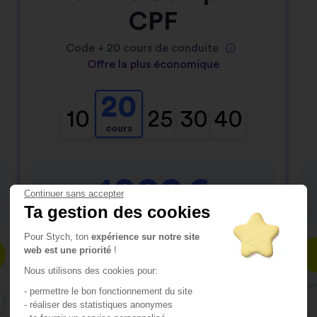
CPF
Code +
20
cours de conduite
Offre la plus économique
20
10
25
30
40
cours
1099€
Continuer sans accepter
Ta gestion des cookies
Pour Stych, ton
expérience sur notre site
web est une priorité
!
Inscris-toi
Nous utilisons des cookies pour:
- permettre le bon fonctionnement du site
Consulte le contenu du pack
- réaliser des statistiques anonymes