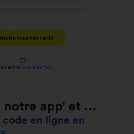
nsulte tous nos tarifs
savings
nnalisez vos Options
iement
en plusieurs fois
er vos paramètres de confidentialité, en garantis
notre app' et ...
on code en ligne
en
rs