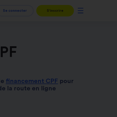
Se connecter
S'inscrire
CPF
de
financement CPF
pour
e la route en ligne