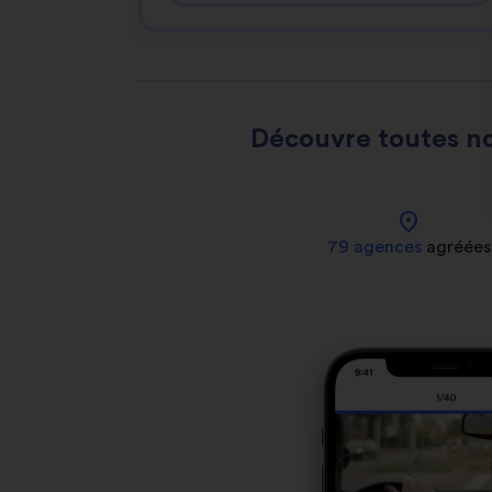
Découvre toutes no
location_on
79 agences
agréées