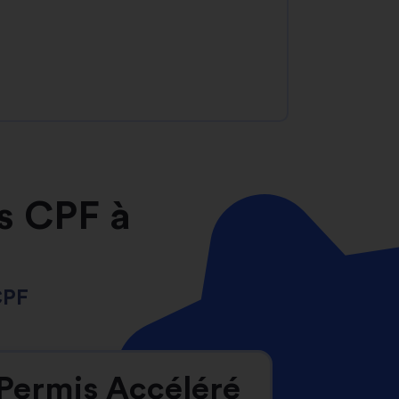
s CPF à
CPF
Permis Accéléré