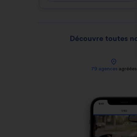
Découvre toutes no
location_on
79 agences
agréées