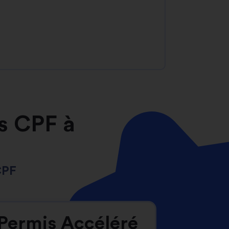
s CPF à
CPF
Permis Accéléré