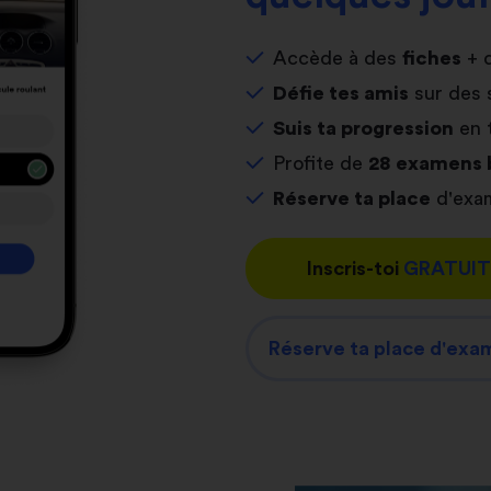
Accède à des
fiches
+ 
Défie tes amis
sur des 
Suis ta progression
en 
Profite de
28 examens 
Réserve ta place
d'exam
Inscris-toi
GRATUI
Réserve ta place d'exa