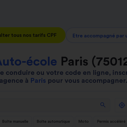
lter tous nos tarifs CPF
Etre accompagné par u
uto-école
Paris (7501
e conduire ou votre code en ligne, insc
agence à
Paris
pour vous accompagner
search
Boîte manuelle
Boîte automatique
Moto
Permis accéléré