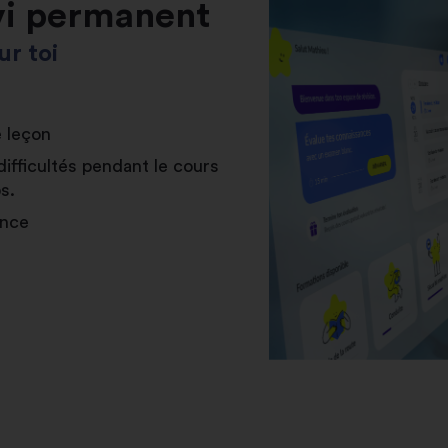
vi permanent
r toi
e leçon
difficultés pendant le cours
s.
ance