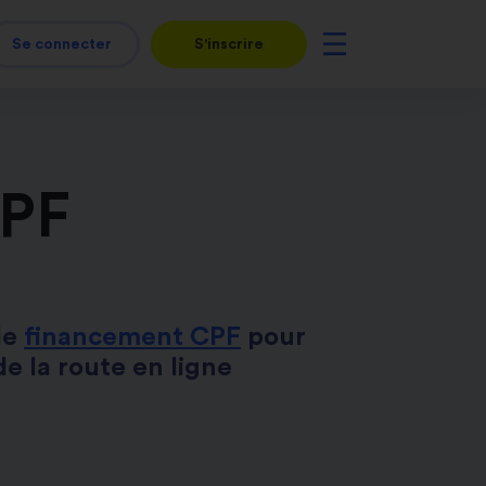
Se connecter
S'inscrire
CPF
de
financement CPF
pour
e la route en ligne