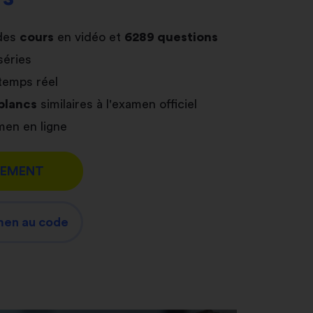
des
cours
en vidéo et
6289 questions
séries
temps réel
blancs
similaires à l'examen officiel
en en ligne
TEMENT
men au code