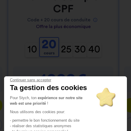
CPF
Code +
20
cours de conduite
Offre la plus économique
20
10
25
30
40
cours
1099€
Continuer sans accepter
Ta gestion des cookies
Pour Stych, ton
expérience sur notre site
web est une priorité
!
Inscris-toi
Nous utilisons des cookies pour:
- permettre le bon fonctionnement du site
Consulte le contenu du pack
- réaliser des statistiques anonymes