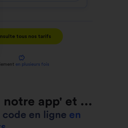
nsulte tous nos tarifs
savings
nnalisez vos Options
iement
en plusieurs fois
er vos paramètres de confidentialité, en garantis
notre app' et ...
on code en ligne
en
rs