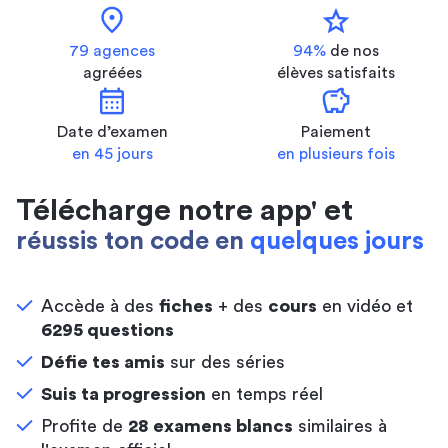
location_on
star
79 agences
94%
de nos
agréées
élèves satisfaits
calendar_month
savings
Date d’examen
Paiement
en 45 jours
en plusieurs fois
Télécharge notre app' et
réussis ton code en
quelques jours
Accède à des
fiches
+ des
cours
en vidéo et
6295 questions
Défie tes amis
sur des séries
Suis ta progression
en temps réel
Profite de
28 examens blancs
similaires à