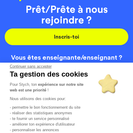
Prêt/Prête à nous
rejoindre ?
Inscris-toi
Vous êtes enseignante/
enseignant ?
On recrute
Continuer sans accepter
Ta gestion des cookies
Pour Stych, ton
expérience sur notre site
Code de la route
Contact
web est une priorité
!
Permis de conduire
Recrutement
Nous utilisons des cookies pour:
Permis CPF
CGV
- permettre le bon fonctionnement du site
Localisation
Mentions légales
- réaliser des statistiques anonymes
- te fournir un service personnalisé
- améliorer ton expérience d'utilisateur
Tous les avis clients
4.6/5 (51136 avis publiés)
- personnaliser les annonces