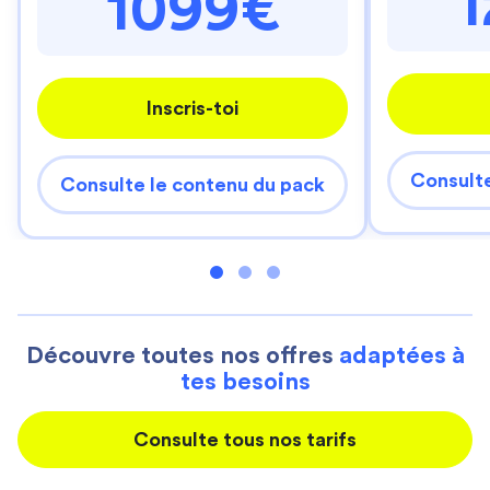
1099€
Inscris-toi
Consulte
Consulte le contenu du pack
Découvre toutes nos offres
adaptées à
tes besoins
Consulte tous nos tarifs