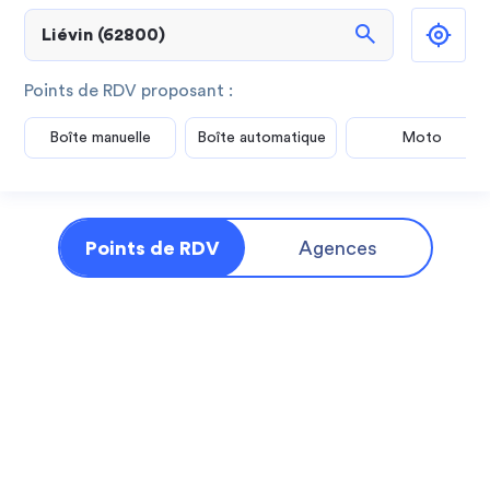
search
Points de RDV proposant :
Boîte manuelle
Boîte automatique
Moto
Points de RDV
Agences