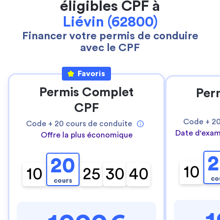
éligibles CPF à
Liévin (62800)
Financer votre permis de conduire
avec le CPF
Favoris
Permis Complet
Per
CPF
Code +
2
Code +
20
cours de conduite
Date d'exam
Offre la plus économique
2
20
10
10
25
30
40
co
cours