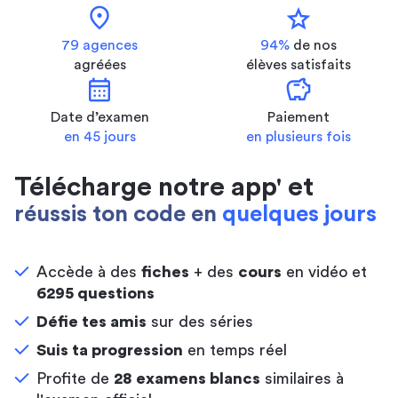
location_on
star
79 agences
94%
de nos
agréées
élèves satisfaits
calendar_month
savings
Date d’examen
Paiement
en 45 jours
en plusieurs fois
Télécharge notre app' et
réussis ton code en
quelques jours
Accède à des
fiches
+ des
cours
en vidéo et
6295 questions
Défie tes amis
sur des séries
Suis ta progression
en temps réel
Profite de
28 examens blancs
similaires à