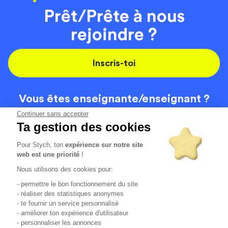
Prêt/Prête à nous
rejoindre ?
Inscris-toi
Vous êtes enseignante/
enseignant ?
On recrute
Continuer sans accepter
Ta gestion des cookies
Pour Stych, ton
expérience sur notre site
Code de la route
Contact
web est une priorité
!
Permis de conduire
Recrutement
Nous utilisons des cookies pour:
Permis CPF
CGV
- permettre le bon fonctionnement du site
Localisation
Mentions légales
- réaliser des statistiques anonymes
- te fournir un service personnalisé
- améliorer ton expérience d'utilisateur
Tous les avis clients
4.6/5 (51154 avis publiés)
- personnaliser les annonces