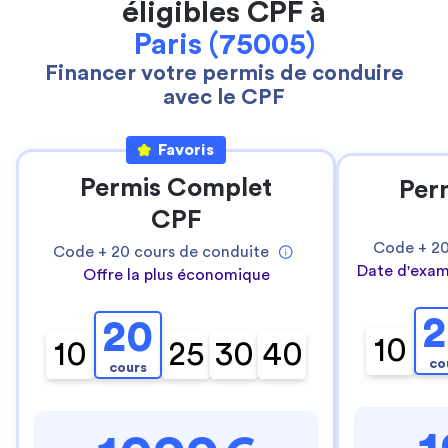
éligibles CPF à
Paris (75005)
Financer votre permis de conduire
avec le CPF
Favoris
Permis Complet
Per
CPF
Code +
2
Code +
20
cours de conduite
Date d'exam
Offre la plus économique
2
20
10
10
25
30
40
co
cours