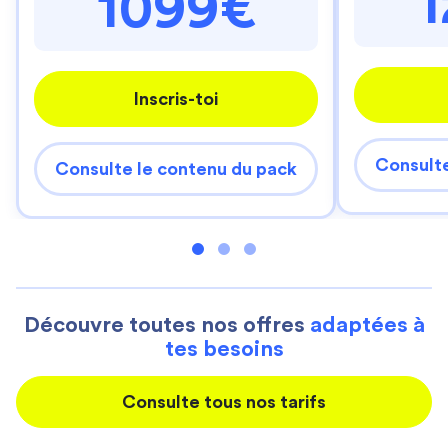
1099€
Inscris-toi
Consulte
Consulte le contenu du pack
Découvre toutes nos offres
adaptées à
tes besoins
Consulte tous nos tarifs