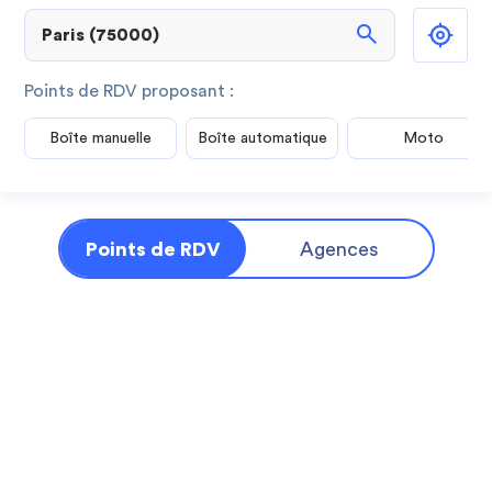
search
Points de RDV proposant :
Boîte manuelle
Boîte automatique
Moto
Points de RDV
Agences