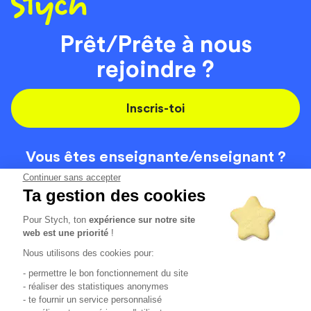
Prêt/Prête à nous
rejoindre ?
Inscris-toi
Vous êtes enseignante/
enseignant ?
On recrute
Continuer sans accepter
Ta gestion des cookies
Pour Stych, ton
expérience sur notre site
Code de la route
Contact
web est une priorité
!
Permis de conduire
Recrutement
Nous utilisons des cookies pour:
Permis CPF
CGV
- permettre le bon fonctionnement du site
Localisation
Mentions légales
- réaliser des statistiques anonymes
- te fournir un service personnalisé