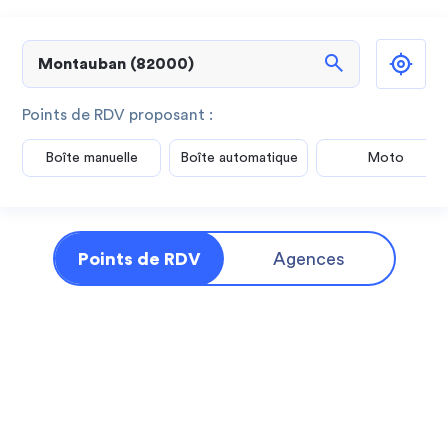
search
Points de RDV proposant :
Boîte manuelle
Boîte automatique
Moto
Points de RDV
Agences