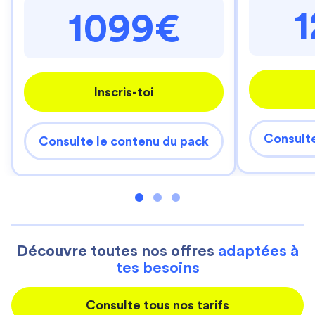
1099€
Inscris-toi
Consulte
Consulte le contenu du pack
Découvre toutes nos offres
adaptées à
tes besoins
Consulte tous nos tarifs