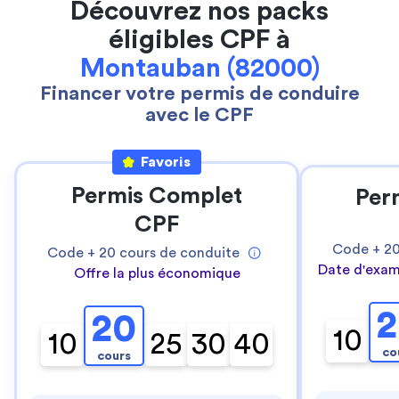
Découvrez nos packs
éligibles CPF à
Montauban (82000)
Financer votre permis de conduire
avec le CPF
Favoris
Permis Complet
Per
CPF
Code +
2
Code +
20
cours de conduite
Date d'exam
Offre la plus économique
2
20
10
10
25
30
40
co
cours