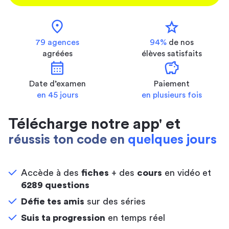
location_on
star
79 agences
94%
de nos
agréées
élèves satisfaits
calendar_month
savings
Date d’examen
Paiement
en 45 jours
en plusieurs fois
Télécharge notre app' et
réussis ton code en
quelques jours
Accède à des
fiches
+ des
cours
en vidéo et
6289 questions
Défie tes amis
sur des séries
Suis ta progression
en temps réel