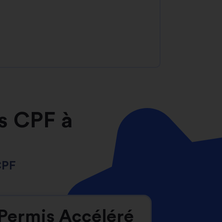
s CPF à
CPF
Permis Accéléré