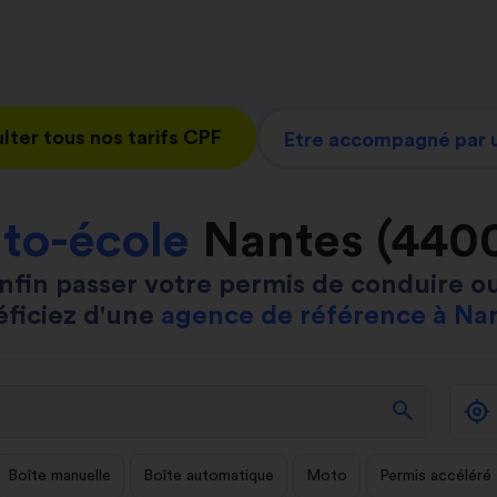
lter tous nos tarifs CPF
Etre accompagné par u
to-école
Nantes (440
nfin passer votre permis de conduire ou
ficiez d'une
agence de référence à Na
search
Boîte manuelle
Boîte automatique
Moto
Permis accéléré