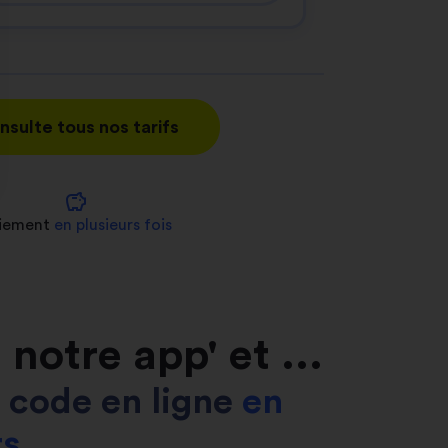
nsulte tous nos tarifs
savings
nnalisez vos Options
iement
en plusieurs fois
er vos paramètres de confidentialité, en garantis
notre app' et ...
on code en ligne
en
rs