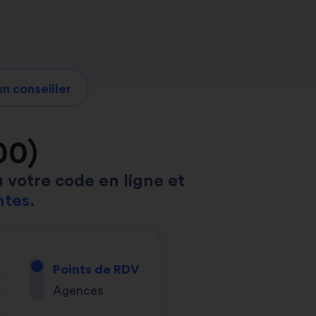
n conseiller
00)
 votre code en ligne et
ntes
.
Points de RDV
Agences