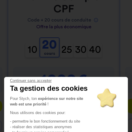
CPF
Code +
20
cours de conduite
Offre la plus économique
20
10
25
30
40
cours
1099€
Continuer sans accepter
Ta gestion des cookies
Pour Stych, ton
expérience sur notre site
web est une priorité
!
Inscris-toi
Nous utilisons des cookies pour:
- permettre le bon fonctionnement du site
Consulte le contenu du pack
- réaliser des statistiques anonymes