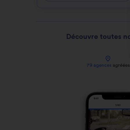
Découvre toutes no
location_on
79 agences
agréées