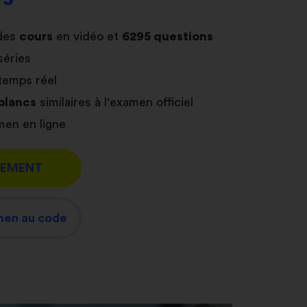
des
cours
en vidéo et
6295 questions
séries
temps réel
blancs
similaires à l'examen officiel
en en ligne
TEMENT
men au code