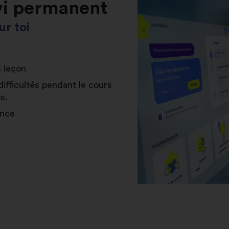
vi permanent
r toi
e leçon
difficultés pendant le cours
s.
ance