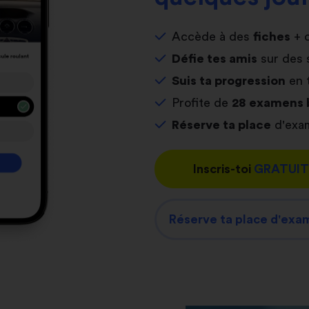
Accède à des
fiches
+ 
Défie tes amis
sur des 
Suis ta progression
en 
Profite de
28 examens 
Réserve ta place
d'exam
Inscris-toi
GRATUI
Réserve ta place d'exa