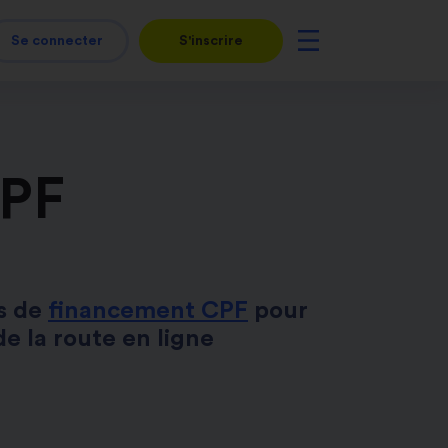
Se connecter
S'inscrire
CPF
es de
financement CPF
pour
e la route en ligne