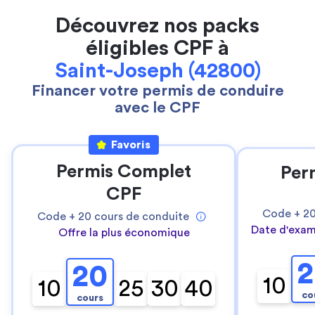
Découvrez nos packs
éligibles CPF à
Saint-Joseph (42800)
Financer votre permis de conduire
avec le CPF
Favoris
Permis Complet
Per
CPF
Code +
2
Code +
20
cours de conduite
Date d'exam
Offre la plus économique
2
20
10
10
25
30
40
co
cours