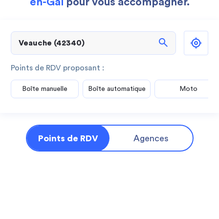
en-Gal
pour vous accompagner.
search
Points de RDV proposant :
Boîte manuelle
Boîte automatique
Moto
Points de RDV
Agences