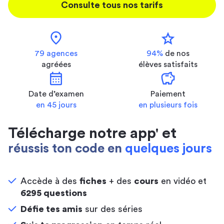
Consulte tous nos tarifs
location_on
star
79 agences
94%
de nos
agréées
élèves satisfaits
calendar_month
savings
Date d’examen
Paiement
en 45 jours
en plusieurs fois
Télécharge notre app' et
réussis ton code en
quelques jours
Accède à des
fiches
+ des
cours
en vidéo et
6295 questions
Défie tes amis
sur des séries