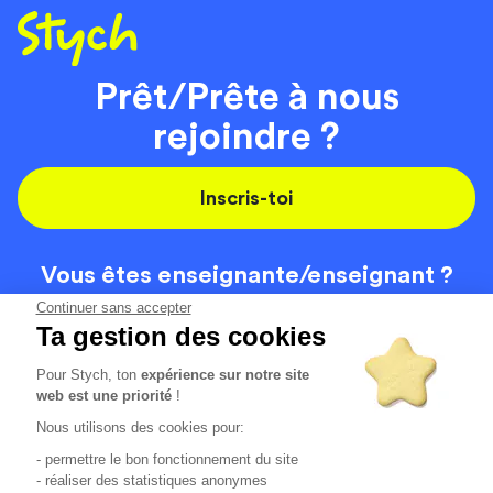
Prêt/Prête à nous
rejoindre ?
Inscris-toi
Vous êtes enseignante/
enseignant ?
On recrute
Continuer sans accepter
Ta gestion des cookies
Pour Stych, ton
expérience sur notre site
Code de la route
Contact
web est une priorité
!
Permis de conduire
Recrutement
Nous utilisons des cookies pour:
Permis CPF
CGV
- permettre le bon fonctionnement du site
Localisation
Mentions légales
- réaliser des statistiques anonymes